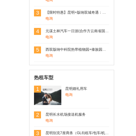
电询
品质非常不错，都是从大山里出来的没有
经过市场，直接发餐桌
3
【限时特惠】昆明+版纳双城奇遇：野象谷探险+原始森林徒步，4日3晚跟团游，尊享舒适住宿！
电询
4
元谋土林汽车一日游{合作方云南省国旅}
电询
5
西双版纳中科院热带植物园+傣族园一日游
电询
热租车型
1
昆明婚礼用车
电询
2
昆明长水机场接送机服务
电询
3
昆明别克7座商务（GL8)租车/包车/机场车站接送