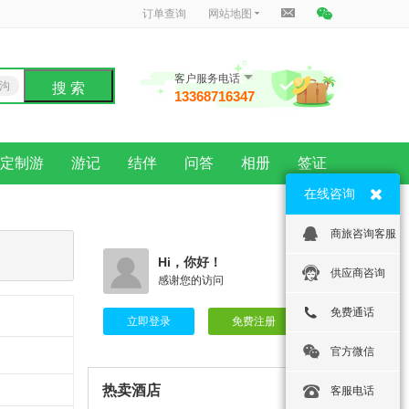
订单查询
网站地图
客户服务电话
沟
搜 索
13368716347
龙
定制游
游记
结伴
问答
相册
签证
在线咨询
商旅咨询客服
Hi，你好！
供应商咨询
感谢您的访问
免费通话
立即登录
免费注册
官方微信
热卖酒店
客服电话