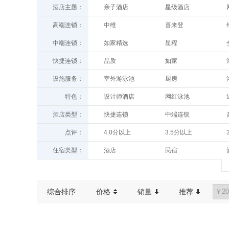
酒店主题：
亲子酒店
星级酒店
高端连锁：
中维
喜来登
温德姆至尊
怡程
中端连锁：
如家精选
星程
索菲特
洲际酒店及度假村
睿柏
久栖
快捷连锁：
品质
如家
亚朵
希尔顿
欢墅
宜尚
汉庭
派柏
威斯汀
温德姆
设施服务：
室外游泳池
厨房
白玉兰
潮漫
旅居
青皮树
世纪金源
花间堂
西餐厅
送餐服务
桔子酒店
康铂
特色：
设计师酒店
网红泳池
华驿酒店
驿家365
万达文华
豪生
停车场
代客泊车
时光漫步
途客中国
历史人文
管家服务
银座佳驿
便宜居连锁
万达文华
希尔顿逸林
酒店类型：
快捷连锁
中端连锁
室内游泳池
健身房
希岸
希岸·轻雅
中端连锁
快捷连锁
7天优品
99新标
万豪
CitiGO
酒店公寓
客栈
棋牌室
高尔夫球场
点评：
4.0分以上
3.5分以上
米其林餐厅
浪漫情侣
贝壳
城家公寓
漫心
建国饭店
别墅
度假酒店
叫醒服务
吸烟区
100条以上
200条以上
窗外好景
豪宅
莫泰
你好
住宿类型：
酒店
民宿
维也纳3好
雅悦酒店
农家乐
青年旅舍
综合排序
价格
销量
推荐