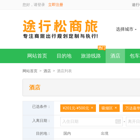
您好，请
登录
立即注册
途行
选择城市
网站首页
目的地
旅游线路
酒店
包车
网站首页
>
酒店
> 酒店列表
酒店
已选条件：
¥201元-¥500元
吸烟区
万达嘉
入离日期：
-
目的地：
国内
出境