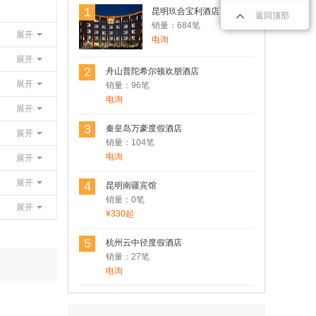
1
昆明玖合宝利酒店
返回顶部
销量：684笔
展开
电询
展开
用户Rosen 发表了点评
2
舟山普陀希尔顿欢朋酒店
昆明南疆宾馆
展开
销量：96笔
性价比非常不错的一家酒店，在市中心，
电询
展开
临近翠湖。
3
秦皇岛万豪度假酒店
展开
销量：104笔
电询
展开
用户17806*** 发表了点评
【纯玩无购物·4钻住宿·经典景区】云南
展开
4
昆明南疆宾馆
昆明+丽江+大理+洱海+玉龙雪山4日3晚
销量：0笔
精品跟团游
展开
¥330起
线路规划的可以，景点风景也不错。
5
杭州云中径度假酒店
销量：27笔
用户Rosen(罗) 发表了点评
电询
姚安莲藕-楚雄特产
姚安莲藕非常不错，值得拥有