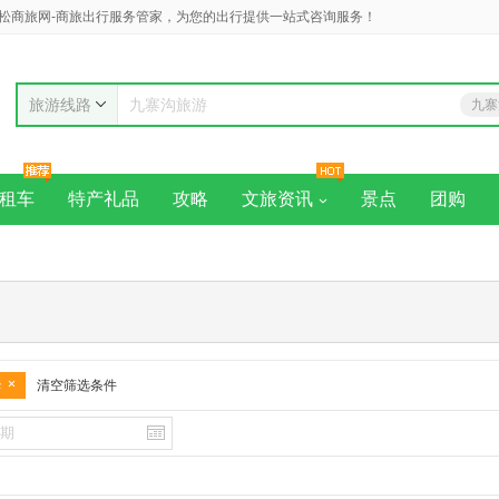
松商旅网-商旅出行服务管家，为您的出行提供一站式咨询服务！
旅游线路
九寨
九寨沟旅游
黄
租车
特产礼品
攻略
文旅资讯
景点
团购
华
清空筛选条件