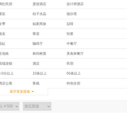
网红民宿
度假酒店
设计师酒店
维笙
桔子水晶
德尔塔
皇冠假日酒店及度假村
假日
华邑酒店及度假村
全季
如家商旅
喆啡
半岛
希尔顿欢朋酒店
凯宾斯基
凯莱
斯维登
君莱
海友
驿居
怡莱
美豪
维景国际
金熙
柏曼
智选假日
ZMAX
舒适
城市便捷
骏怡
安缦
温德姆至尊豪廷
豪生
浴缸
咖啡厅
中餐厅
非繁城品
汉庭优佳
锦江之星品尚
尚客优
易佰
格盟
华美达
JW万豪
锦江
免费wifi上网
免费有线宽带
免费停车
了了心
麗枫
千宿
近地铁
林间树屋
美食林餐厅
格林豪泰
华驿快捷
布丁
万达嘉华
万达嘉华
香格里拉
接送服务
新开业/新装修
穿梭机场班车
维也纳
维也纳国际
蔚徕
超速电竞
休闲度假
高端连锁
欣燕都连锁
华驿精选
7天
海航商务
文华东方
君乐
高端连锁
酒店
民宿
SPA
酒吧
餐厅
宜必思
宜必思尚品
喆啡
亲子酒店
商务出行
精品酒店
IU酒店
OYO酒店
百时快捷
千禧
和颐
京伦饭店
特色住宿
农家乐
青年旅舍
会议设施
商务中心
行李寄存
3.0分以上
10条以上
50条以上
惬意spa
老洋房
海滨风光
盒子空间
金广快捷
锦江之星
唐拉雅秀
奥克伍德
日航
洗衣服务
允许携带宠物
4.5分以上
派酒店
诗柏·云
速8
酒店公寓
客栈
特色住宿
驿捷
驿雲
别墅
展开更多搜索