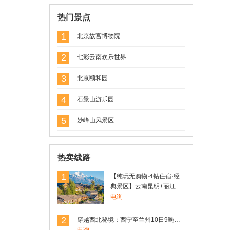
用户Rosen 发表了点评
热门景点
昆明南疆宾馆
性价比非常不错的一家酒店，在市中心，
1
北京故宫博物院
临近翠湖。
2
七彩云南欢乐世界
3
用户17806*** 发表了点评
北京颐和园
【纯玩无购物·4钻住宿·经典景区】云南
昆明+丽江+大理+洱海+玉龙雪山4日3晚
4
石景山游乐园
精品跟团游
线路规划的可以，景点风景也不错。
5
妙峰山风景区
用户Rosen(罗) 发表了点评
热卖线路
姚安莲藕-楚雄特产
姚安莲藕非常不错，值得拥有
1
【纯玩无购物·4钻住宿·经
典景区】云南昆明+丽江
+大理+洱海+玉龙雪山4日3
电询
晚精品跟团游
用户Rosen(罗) 发表了点评
2
穿越西北秘境：西宁至兰州10日9晚深度游，青海湖、德令哈、敦煌、嘉峪关、张掖一网打尽
香格里拉松茸