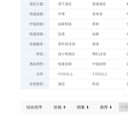
酒店主题：
亲子酒店
星级酒店
高端连锁：
中维
喜来登
温德姆至尊
怡程
中端连锁：
如家精选
星程
索菲特
洲际酒店及度假村
睿柏
久栖
快捷连锁：
品质
如家
亚朵
希尔顿
欢墅
宜尚
汉庭
派柏
威斯汀
温德姆
设施服务：
室外游泳池
厨房
白玉兰
潮漫
旅居
青皮树
世纪金源
花间堂
西餐厅
送餐服务
桔子酒店
康铂
特色：
设计师酒店
网红泳池
华驿酒店
驿家365
万达文华
豪生
停车场
代客泊车
时光漫步
途客中国
历史人文
管家服务
银座佳驿
便宜居连锁
万达文华
希尔顿逸林
酒店类型：
快捷连锁
中端连锁
室内游泳池
健身房
希岸
希岸·轻雅
中端连锁
快捷连锁
7天优品
99新标
万豪
CitiGO
酒店公寓
客栈
棋牌室
高尔夫球场
点评：
4.0分以上
3.5分以上
米其林餐厅
浪漫情侣
贝壳
城家公寓
漫心
建国饭店
别墅
度假酒店
叫醒服务
吸烟区
100条以上
200条以上
窗外好景
豪宅
莫泰
你好
住宿类型：
酒店
民宿
维也纳3好
雅悦酒店
农家乐
青年旅舍
综合排序
价格
销量
推荐