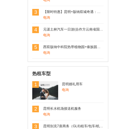
电询
昆明+丽江+大理+洱海+玉龙雪山4日3晚
精品跟团游
3
【限时特惠】昆明+版纳双城奇遇：野象谷探险+原始森林徒步，4日3晚跟团游，尊享舒适住宿！
线路规划的可以，景点风景也不错。
电询
4
元谋土林汽车一日游{合作方云南省国旅}
用户Rosen(罗) 发表了点评
电询
姚安莲藕-楚雄特产
姚安莲藕非常不错，值得拥有
5
西双版纳中科院热带植物园+傣族园一日游
电询
用户Rosen(罗) 发表了点评
热租车型
香格里拉松茸
1
品质非常不错，都是从大山里出来的没有
昆明婚礼用车
经过市场，直接发餐桌
电询
2
昆明长水机场接送机服务
电询
3
昆明别克7座商务（GL8)租车/包车/机场车站接送