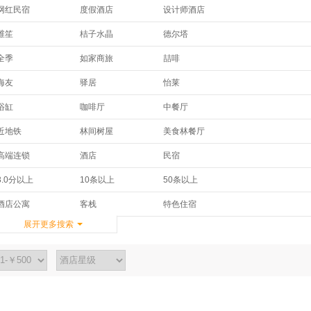
网红民宿
度假酒店
设计师酒店
维笙
桔子水晶
德尔塔
皇冠假日酒店及度假村
假日
华邑酒店及度假村
全季
如家商旅
喆啡
半岛
希尔顿欢朋酒店
凯宾斯基
凯莱
斯维登
君莱
海友
驿居
怡莱
美豪
维景国际
金熙
柏曼
智选假日
ZMAX
舒适
城市便捷
骏怡
安缦
温德姆至尊豪廷
豪生
浴缸
咖啡厅
中餐厅
非繁城品
汉庭优佳
锦江之星品尚
尚客优
易佰
格盟
华美达
JW万豪
锦江
免费wifi上网
免费有线宽带
免费停车
了了心
麗枫
千宿
近地铁
林间树屋
美食林餐厅
格林豪泰
华驿快捷
布丁
万达嘉华
万达嘉华
香格里拉
接送服务
新开业/新装修
穿梭机场班车
维也纳
维也纳国际
蔚徕
超速电竞
休闲度假
高端连锁
欣燕都连锁
华驿精选
7天
海航商务
文华东方
君乐
高端连锁
酒店
民宿
SPA
酒吧
餐厅
宜必思
宜必思尚品
喆啡
亲子酒店
商务出行
精品酒店
IU酒店
OYO酒店
百时快捷
千禧
和颐
京伦饭店
特色住宿
农家乐
青年旅舍
会议设施
商务中心
行李寄存
3.0分以上
10条以上
50条以上
惬意spa
老洋房
海滨风光
盒子空间
金广快捷
锦江之星
唐拉雅秀
奥克伍德
日航
洗衣服务
允许携带宠物
4.5分以上
派酒店
诗柏·云
速8
酒店公寓
客栈
特色住宿
驿捷
驿雲
别墅
展开更多搜索