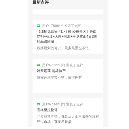
最新点评
用户17806*** 发表了点评
【纯玩无购物·4钻住宿·经典景区】云南
昆明+丽江+大理+洱海+玉龙雪山4日3晚
精品跟团游
线路规划的可以，景点风景也不错。
用户Rosen(罗) 发表了点评
姚安莲藕-楚雄特产
姚安莲藕非常不错，值得拥有
用户Rosen(罗) 发表了点评
香格里拉松茸
品质非常不错，都是从大山里出来的没有
经过市场，直接发餐桌