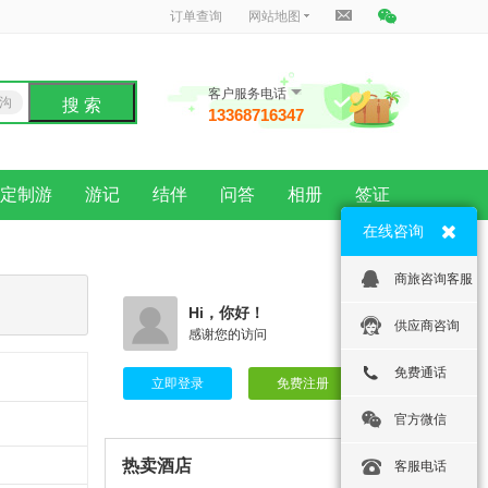
订单查询
网站地图
客户服务电话
沟
搜 索
13368716347
龙
定制游
游记
结伴
问答
相册
签证
在线咨询
商旅咨询客服
Hi，你好！
供应商咨询
感谢您的访问
免费通话
立即登录
免费注册
官方微信
热卖酒店
客服电话