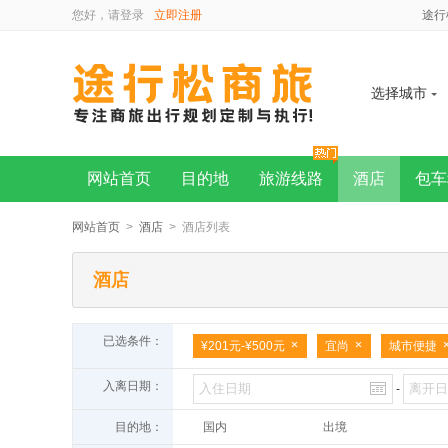
您好，请
登录
立即注册
途行
选择城市
网站首页
目的地
旅游线路
酒店
包车
网站首页
>
酒店
> 酒店列表
酒店
已选条件：
¥201元-¥500元
宜尚
城市便捷
入离日期：
-
目的地：
国内
出境