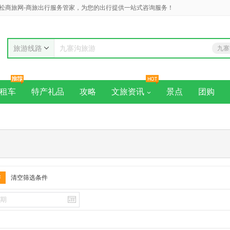
松商旅网-商旅出行服务管家，为您的出行提供一站式咨询服务！
旅游线路
九寨
九寨沟旅游
黄
租车
特产礼品
攻略
文旅资讯
景点
团购
清空筛选条件