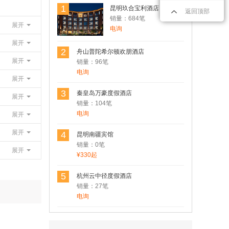
1
昆明玖合宝利酒店
返回顶部
销量：684笔
展开
电询
展开
2
舟山普陀希尔顿欢朋酒店
展开
销量：96笔
电询
展开
3
秦皇岛万豪度假酒店
展开
销量：104笔
电询
展开
展开
4
昆明南疆宾馆
销量：0笔
展开
¥330起
5
杭州云中径度假酒店
销量：27笔
用户Rosen 发表了点评
电询
昆明南疆宾馆
性价比非常不错的一家酒店，在市中心，
临近翠湖。