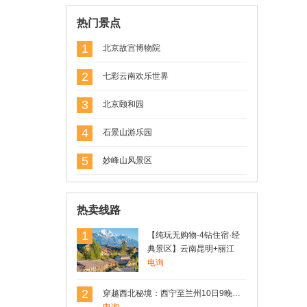
用户Rosen(罗) 发表了点评
热门景点
昆明南疆宾馆
还可以，酒店再市中心，现在暂时没有开
1
北京故宫博物院
业
2
七彩云南欢乐世界
3
用户Rosen(罗) 发表了点评
北京颐和园
昆明南疆宾馆
4
石景山游乐园
机场大巴一号线直达。非常方便。下次还
住
5
妙峰山风景区
用户Rosen 发表了点评
热卖线路
昆明南疆宾馆
性价比非常不错的一家酒店，在市中心，
1
【纯玩无购物·4钻住宿·经
临近翠湖。
典景区】云南昆明+丽江
+大理+洱海+玉龙雪山4日3
电询
晚精品跟团游
用户17806*** 发表了点评
2
穿越西北秘境：西宁至兰州10日9晚深度游，青海湖、德令哈、敦煌、嘉峪关、张掖一网打尽
【纯玩无购物·4钻住宿·经典景区】云南