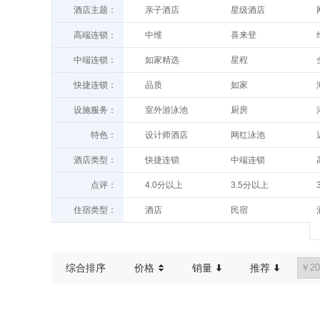
酒店主题：
亲子酒店
星级酒店
高端连锁：
中维
喜来登
温德姆至尊
怡程
中端连锁：
如家精选
星程
索菲特
洲际酒店及度假村
睿柏
久栖
快捷连锁：
品质
如家
亚朵
希尔顿
欢墅
宜尚
汉庭
派柏
威斯汀
温德姆
设施服务：
室外游泳池
厨房
白玉兰
潮漫
旅居
青皮树
世纪金源
花间堂
西餐厅
送餐服务
桔子酒店
康铂
特色：
设计师酒店
网红泳池
华驿酒店
驿家365
万达文华
豪生
停车场
代客泊车
时光漫步
途客中国
历史人文
管家服务
银座佳驿
便宜居连锁
万达文华
希尔顿逸林
酒店类型：
快捷连锁
中端连锁
室内游泳池
健身房
希岸
希岸·轻雅
中端连锁
快捷连锁
7天优品
99新标
万豪
CitiGO
酒店公寓
客栈
棋牌室
高尔夫球场
点评：
4.0分以上
3.5分以上
米其林餐厅
浪漫情侣
贝壳
城家公寓
漫心
建国饭店
别墅
度假酒店
叫醒服务
吸烟区
100条以上
200条以上
窗外好景
豪宅
莫泰
你好
住宿类型：
酒店
民宿
维也纳3好
雅悦酒店
农家乐
青年旅舍
综合排序
价格
销量
推荐