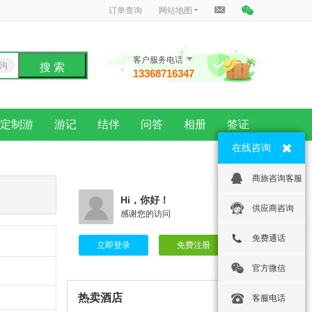
订单查询
网站地图
客户服务电话
沟
搜 索
13368716347
龙
用户Rosen 发表了点评
昆明南疆宾馆
定制游
游记
结伴
问答
相册
签证
性价比非常不错的一家酒店，在市中心，
临近翠湖。
在线咨询
商旅咨询客服
用户17806*** 发表了点评
Hi，你好！
【纯玩无购物·4钻住宿·经典景区】云南
供应商咨询
感谢您的访问
昆明+丽江+大理+洱海+玉龙雪山4日3晚
精品跟团游
免费通话
线路规划的可以，景点风景也不错。
立即登录
免费注册
官方微信
用户Rosen(罗) 发表了点评
热卖酒店
姚安莲藕-楚雄特产
客服电话