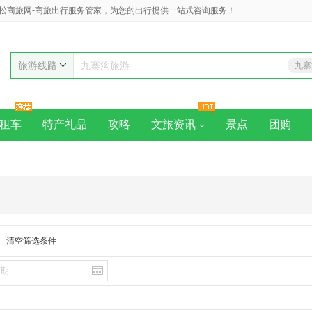
松商旅网-商旅出行服务管家，为您的出行提供一站式咨询服务！
旅游线路
九寨
九寨沟旅游
黄
租车
特产礼品
攻略
文旅资讯
景点
团购
清空筛选条件