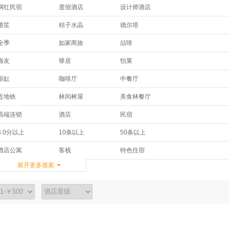
网红民宿
度假酒店
设计师酒店
维笙
桔子水晶
德尔塔
皇冠假日酒店及度假村
假日
华邑酒店及度假村
全季
如家商旅
喆啡
半岛
希尔顿欢朋酒店
凯宾斯基
凯莱
斯维登
君莱
海友
驿居
怡莱
美豪
维景国际
金熙
柏曼
智选假日
ZMAX
舒适
城市便捷
骏怡
安缦
温德姆至尊豪廷
豪生
浴缸
咖啡厅
中餐厅
非繁城品
汉庭优佳
锦江之星品尚
尚客优
易佰
格盟
华美达
JW万豪
锦江
免费wifi上网
免费有线宽带
免费停车
了了心
麗枫
千宿
近地铁
林间树屋
美食林餐厅
格林豪泰
华驿快捷
布丁
万达嘉华
万达嘉华
香格里拉
接送服务
新开业/新装修
穿梭机场班车
维也纳
维也纳国际
蔚徕
超速电竞
休闲度假
高端连锁
欣燕都连锁
华驿精选
7天
海航商务
文华东方
君乐
高端连锁
酒店
民宿
SPA
酒吧
餐厅
宜必思
宜必思尚品
喆啡
亲子酒店
商务出行
精品酒店
IU酒店
OYO酒店
百时快捷
千禧
和颐
京伦饭店
特色住宿
农家乐
青年旅舍
会议设施
商务中心
行李寄存
3.0分以上
10条以上
50条以上
惬意spa
老洋房
海滨风光
盒子空间
金广快捷
锦江之星
唐拉雅秀
奥克伍德
日航
洗衣服务
允许携带宠物
4.5分以上
派酒店
诗柏·云
速8
酒店公寓
客栈
特色住宿
驿捷
驿雲
别墅
展开更多搜索