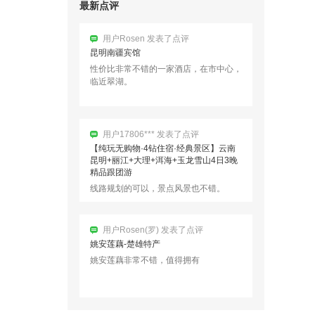
最新点评
用户Rosen 发表了点评
昆明南疆宾馆
性价比非常不错的一家酒店，在市中心，
临近翠湖。
用户17806*** 发表了点评
【纯玩无购物·4钻住宿·经典景区】云南
昆明+丽江+大理+洱海+玉龙雪山4日3晚
精品跟团游
线路规划的可以，景点风景也不错。
用户Rosen(罗) 发表了点评
姚安莲藕-楚雄特产
姚安莲藕非常不错，值得拥有