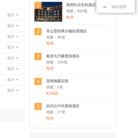
姚安莲藕非常不错，值得拥有
1
昆明玖合宝利酒店
返回顶部
销量：684笔
展开
电询
展开
用户Rosen(罗) 发表了点评
2
舟山普陀希尔顿欢朋酒店
香格里拉松茸
展开
销量：96笔
品质非常不错，都是从大山里出来的没有
电询
展开
经过市场，直接发餐桌
3
秦皇岛万豪度假酒店
展开
销量：104笔
电询
展开
用户Rosen(罗) 发表了点评
昆明南疆宾馆
展开
4
昆明南疆宾馆
还可以，酒店再市中心，现在暂时没有开
销量：0笔
业
展开
¥330起
5
杭州云中径度假酒店
销量：27笔
用户Rosen(罗) 发表了点评
电询
昆明南疆宾馆
机场大巴一号线直达。非常方便。下次还
住