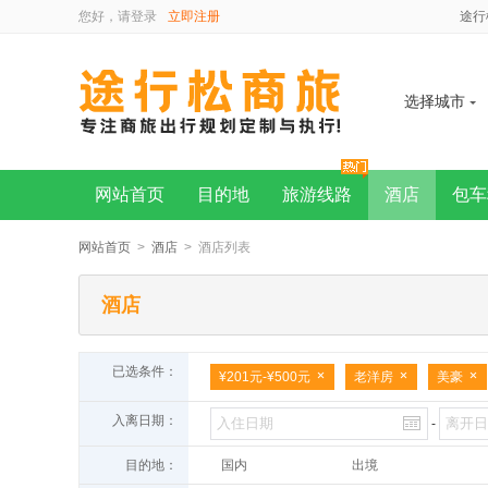
您好，请
登录
立即注册
途行
选择城市
网站首页
目的地
旅游线路
酒店
包车
网站首页
>
酒店
> 酒店列表
酒店
已选条件：
¥201元-¥500元
老洋房
美豪
入离日期：
-
目的地：
国内
出境