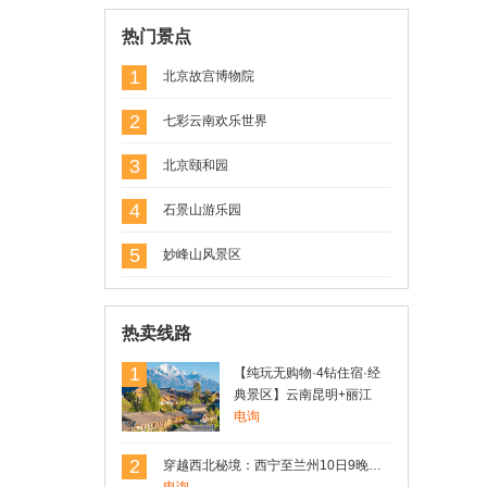
用户Rosen(罗) 发表了点评
热门景点
香格里拉松茸
品质非常不错，都是从大山里出来的没有
1
北京故宫博物院
经过市场，直接发餐桌
2
七彩云南欢乐世界
3
北京颐和园
4
石景山游乐园
5
妙峰山风景区
热卖线路
1
【纯玩无购物·4钻住宿·经
典景区】云南昆明+丽江
+大理+洱海+玉龙雪山4日3
电询
晚精品跟团游
2
穿越西北秘境：西宁至兰州10日9晚深度游，青海湖、德令哈、敦煌、嘉峪关、张掖一网打尽