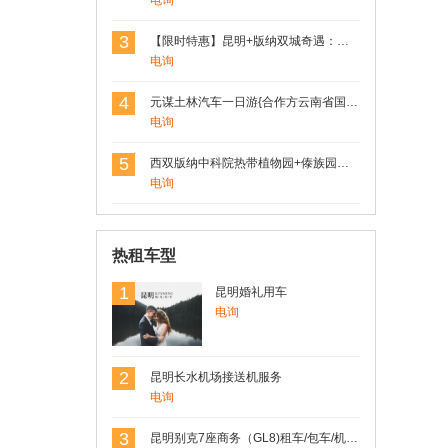
电询
3
【限时特惠】昆明+版纳双城奇遇：野象谷探险+原始森林徒步，4日3晚跟团游，尊享舒适住宿！
电询
4
元谋土林汽车一日游{合作方云南省国旅}
电询
5
西双版纳中科院热带植物园+傣族园一日游
电询
热租车型
1
昆明婚礼用车
电询
2
昆明长水机场接送机服务
电询
3
昆明别克7座商务（GL8)租车/包车/机场车站接送