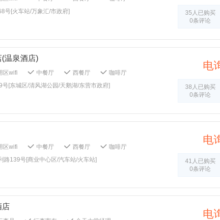
务
干洗
洗涤用具
保安人员
免费停车场
送机服务
送站服务
号[火车站/万象汇/市政府]
打扫：1客1扫
毛巾：1客1换
35人已购买
电梯
公共音响系统
自动取款机
0条评论
单：1客1 换
干衣机
健身中心
商场
报纸
公共区域禁烟
无烟楼层
火灾报警器
门禁系统
灭火器
急救包
全报警器
烟雾报警器
儿童牙刷
影设备
加湿器
桌球室
乒乓球室
鞋
会议室
商务中心
多媒体演示系统
层
日餐厅
KTV
(温泉酒店)
能厅
洗衣房
熨衣服务
打扫：1客1扫
电
牙具：1客1换
被单：1客1 换
健身中心
区wifi
中餐厅
西餐厅
咖啡厅
息区
门禁系统
灭火器
熨斗/挂烫机
免费停车场
送机服务
租车服务
号[东城区/清风湖公园/天鹅湖/东营市政府]
38人已购买
统
吸烟区
无障碍客房
大堂报纸
0条评论
烟楼层
公共区域监控
安全报警器
玩具
儿童牙刷
儿童浴袍
儿童拖鞋
会议室
商务中心
多媒体演示系统
能厅
外送洗衣服务
管家服务
电
洗涤用具
保安人员
洗衣房
区wifi
中餐厅
西餐厅
咖啡厅
毛巾
每日换牙具
打扫：1客1扫
车场
租车服务
暖气
电梯
路139号[商业中心区/汽车站/火车站]
牙具：1客1换
被单：1客1 换
干衣机
41人已购买
烟区
自动取款机
无障碍客房
0条评论
商场
非经营休息区
火灾报警器
域监控
儿童玩具
儿童牙刷
儿童浴袍
烫机
投影设备
新风系统
加湿器
商务中心
多媒体演示系统
多功能厅
SPA
室内泳池
儿童桌面拼图
扫：1客1扫
毛巾：1客1换
牙具：1客1换
烧烤
日餐厅
温泉
酒店
健身中心
非经营休息区
SPA
电
层
日餐厅