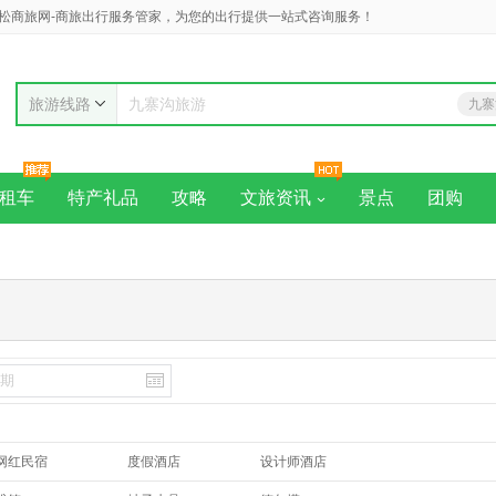
松商旅网-商旅出行服务管家，为您的出行提供一站式咨询服务！
旅游线路
九寨
九寨沟旅游
黄
租车
特产礼品
攻略
文旅资讯
景点
团购
网红民宿
度假酒店
设计师酒店