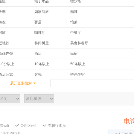
维笙
桔子水晶
德尔塔
皇冠假日酒店及度假村
假日
华邑酒店及度假村
全季
如家商旅
喆啡
半岛
希尔顿欢朋酒店
凯宾斯基
凯莱
斯维登
君莱
海友
驿居
怡莱
美豪
维景国际
金熙
柏曼
智选假日
ZMAX
舒适
城市便捷
骏怡
安缦
温德姆至尊豪廷
豪生
浴缸
咖啡厅
中餐厅
非繁城品
汉庭优佳
锦江之星品尚
尚客优
易佰
格盟
华美达
JW万豪
锦江
免费wifi上网
免费有线宽带
免费停车
了了心
麗枫
千宿
近地铁
林间树屋
美食林餐厅
格林豪泰
华驿快捷
布丁
万达嘉华
万达嘉华
香格里拉
接送服务
新开业/新装修
穿梭机场班车
维也纳
维也纳国际
蔚徕
超速电竞
休闲度假
高端连锁
欣燕都连锁
华驿精选
7天
海航商务
文华东方
君乐
高端连锁
酒店
民宿
SPA
酒吧
餐厅
宜必思
宜必思尚品
喆啡
亲子酒店
商务出行
精品酒店
IU酒店
OYO酒店
百时快捷
千禧
和颐
京伦饭店
特色住宿
农家乐
青年旅舍
会议设施
商务中心
行李寄存
3.0分以上
10条以上
50条以上
惬意spa
老洋房
海滨风光
盒子空间
金广快捷
锦江之星
唐拉雅秀
奥克伍德
日航
洗衣服务
允许携带宠物
4.5分以上
派酒店
诗柏·云
速8
酒店公寓
客栈
特色住宿
驿捷
驿雲
别墅
展开更多搜索
电
wifi
公用区wifi
专职行李员
品保险柜
全天大堂经理
叫车服务
北辰大道62号