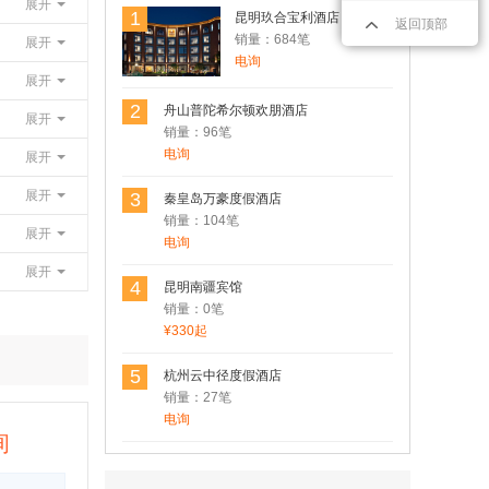
展开
1
昆明玖合宝利酒店
返回顶部
销量：684笔
展开
电询
展开
2
舟山普陀希尔顿欢朋酒店
展开
销量：96笔
电询
展开
展开
3
秦皇岛万豪度假酒店
销量：104笔
展开
电询
用户Rosen 发表了点评
展开
昆明南疆宾馆
4
昆明南疆宾馆
性价比非常不错的一家酒店，在市中心，
销量：0笔
临近翠湖。
¥330起
5
杭州云中径度假酒店
销量：27笔
用户17806*** 发表了点评
电询
【纯玩无购物·4钻住宿·经典景区】云南
询
昆明+丽江+大理+洱海+玉龙雪山4日3晚
精品跟团游
线路规划的可以，景点风景也不错。