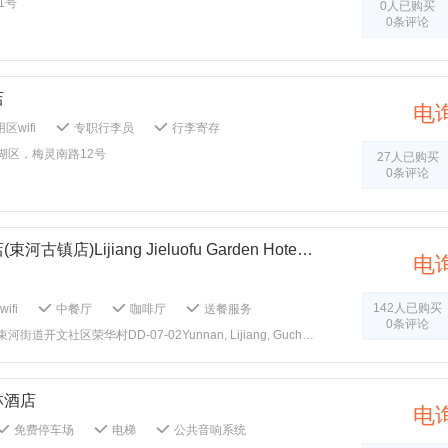
1号
0人已购买
袍
儿童拖鞋
会议室
商务中心
0条评论
多功能厅
婚宴服务
干洗
保安人员
心
火灾报警器
灭火器
大堂吧
店
电
区wifi
专职行李员
行李寄存
代客泊车
叫车服务
礼宾服务
湖区，梅灵南路12号
27人已购买
醒服务
快速办理入住
快速办理退房
0条评论
餐厅
咖啡厅
送餐服务
儿童餐
送机服务
送站服务
自行车租赁服务
统
吸烟区
中文指示
公共区域禁烟
域监控
安全报警器
烟雾报警器
丽江婕珞芙花园酒店(束河古镇店)Lijiang Jieluofu Garden Hotel (Shuhe Ancient Town)
电
刷
儿童浴袍
儿童拖鞋
儿童桌面游戏
婴儿推车
会议室
演示系统
传真/复印
多功能厅
142人已购买
ifi
中餐厅
咖啡厅
送餐服务
0条评论
语种服务
干洗
洗涤用具
保安人员
音响系统
吸烟区
无烟楼层
n, Lijiang, Gucheng District, Ronghua Village, Kaiwen Community, Shuhe Street DD-07-02
器
门禁系统
灭火器
急救包
打扫：1客1扫
毛巾：1客1换
风系统
加湿器
花园
储物柜
单：1客1 换
加湿器
堂吧
行政楼层
茶室
烧烤
KTV
林酒店
电
免费停车场
电梯
公共音响系统