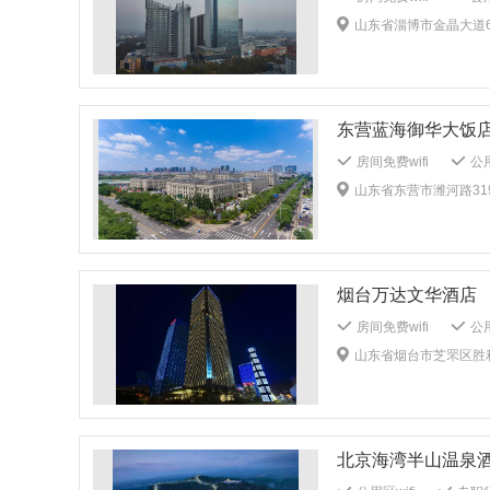
管家服务
婚宴服
送餐服务
酒吧
山东省淄博市金晶大道68
洗衣房
熨衣服务
租车服务
暖气
牙具：1客1换
被
无障碍客房
大堂
非经营休息区
公共区域监控
安
熨斗/挂烫机
投
儿童浴袍
儿童拖
室内泳池
行政楼
东营蓝海御华大饭店
传真/复印
多功
毛巾：1客1换
房间免费wifi
公用
商场
非经营休
送餐服务
儿童餐
山东省东营市潍河路319
行政楼层
电梯
公共音响系
公共区域禁烟
无
烟雾报警器
儿童
儿童书籍/影音
烟台万达文华酒店
传真/复印
多功
婚宴服务
干洗
房间免费wifi
公用
熨衣服务
每日换
送餐服务
免费停
山东省烟台市芝罘区胜利
毛巾：1客1换
公共音响系统
吸
棋牌室
健身中心
大堂报纸
公共区
灭火器
熨斗/挂
儿童拖鞋
会议室
桌球室
乒乓球室
外送洗衣服务
打
行政楼层
茶室
北京海湾半山温泉
被单：1客1 换
室内泳池
行政楼