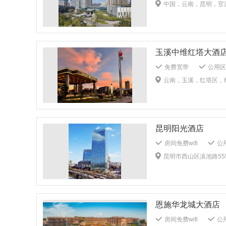
吸烟区
无烟楼层
中国，云南，昆明，官渡
多媒体演示系统
洗衣房
熨衣服务
牙具：1客1换
被
户外家具
室内泳
玉溪中维红塔大酒
免费宽带
公用区w
公共音响系统
无
云南，玉溪，红塔区，
公共区域监控
安
儿童浴袍
儿童拖
传真/复印
多功
熨衣服务
打扫：
昆明阳光酒店
被单：1客1 换
大堂吧
茶室
房间免费wifi
公用
免费停车场
电梯
昆明市西山区滇池路55
无烟楼层
儿童牙
多媒体演示系统
婚宴服务
干洗
毛巾：1客1换
恩施华龙城大酒店
行政楼层
房间免费wifi
公用