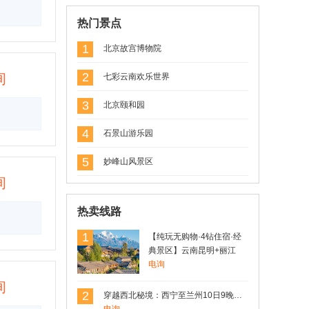
用户Rosen(罗) 发表了点评
热门景点
昆明南疆宾馆
机场大巴一号线直达。非常方便。下次还
1
北京故宫博物院
住
询
2
七彩云南欢乐世界
3
用户Rosen 发表了点评
北京颐和园
昆明南疆宾馆
4
石景山游乐园
性价比非常不错的一家酒店，在市中心，
临近翠湖。
5
妙峰山风景区
询
用户17806*** 发表了点评
热卖线路
【纯玩无购物·4钻住宿·经典景区】云南
昆明+丽江+大理+洱海+玉龙雪山4日3晚
1
精品跟团游
【纯玩无购物·4钻住宿·经
典景区】云南昆明+丽江
线路规划的可以，景点风景也不错。
+大理+洱海+玉龙雪山4日3
电询
晚精品跟团游
询
用户Rosen(罗) 发表了点评
2
穿越西北秘境：西宁至兰州10日9晚深度游，青海湖、德令哈、敦煌、嘉峪关、张掖一网打尽
姚安莲藕-楚雄特产