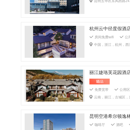
昆明五华区东风西路24
儿童牙刷
儿童浴
多媒体演示系统
打扫工具
健身中
行政楼层
杭州云中径度假酒
房间免费wifi
公用
贵重物品保险柜
中国，浙江，杭州，西
旅游票务服务
叫
24小时前台
中
酒吧
免费停车场
电梯
公共音响系
无烟楼层
公共区
儿童玩具
儿童牙
儿童书籍/影音
商务中心
多媒体
免费宽带
公用区w
外送洗衣服务
多
免费停车场
公共
云南，丽江，古城区，束河街道开文社区荣华村DD-07-02Yunna
棋牌室
火灾报警
多媒体演示系统
熨斗/挂烫机
新
牙具：1客1换
被
儿童桌面拼图
大
昆明空港希尔顿逸
室外泳池
咖啡厅
酒吧