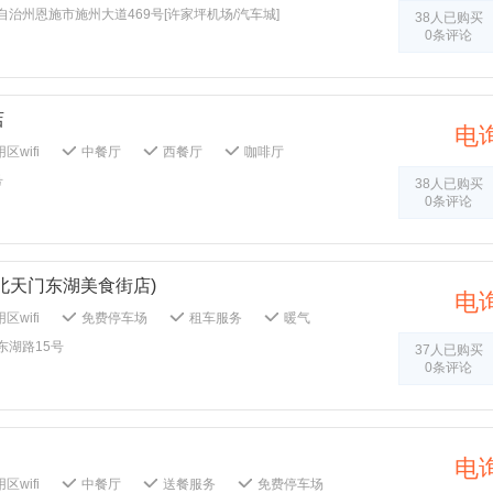
公共区域禁烟
公共区域监控
会议室
治州恩施市施州大道469号[许家坪机场/汽车城]
38人已购买
复印
多功能厅
婚宴服务
干洗
0条评论
1客1扫
毛巾：1客1换
牙具：1客1换
非经营休息区
灭火器
行政楼层
店
电
区wifi
中餐厅
西餐厅
咖啡厅
车场
电梯
公共音响系统
吸烟区
号
38人已购买
楼层
公共区域监控
会议室
商务中心
0条评论
传真/复印
多功能厅
婚宴服务
干洗
打扫：1客1扫
毛巾：1客1换
单：1客1 换
非经营休息区
行政楼层
北天门东湖美食街店)
电
区wifi
免费停车场
租车服务
暖气
统
大堂报纸
公共区域监控
东湖路15号
37人已购买
扫：1客1扫
毛巾：1客1换
牙具：1客1换
0条评论
棋牌室
非经营休息区
行政楼层
电
区wifi
中餐厅
送餐服务
免费停车场