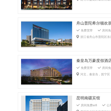
礼宾服务
叫醒服
中文服务
全天英
儿童餐
酒吧
租车服务
暖气
舟山普陀希尔顿欢
公共区域禁烟
公
儿童牙刷
儿童浴
免费宽带
房间免费
多媒体演示系统
行李寄存
贵重物
浙江省舟山市普陀区东
干洗
保安人员
礼宾服务
叫醒服
毛巾：1客1换
快速办理退房
中
火灾报警器
门禁
中餐厅
免费停车
新风系统
花园
无障碍客房
公共
微信支付
大堂吧
秦皇岛万豪度假酒
商务中心
多媒体
打扫：1客1扫
免费宽带
房间免费
健身中心
非经
送餐服务
免费停
河北，秦皇岛，抚宁区
灭火器
乒乓球室
公共音响系统
自
公共区域监控
儿
商务中心
多媒体
婚宴服务
干洗
昆明南疆宾馆
熨衣服务
打扫：
被单：1客1 换
房间免费wifi
公用
租车服务
电梯