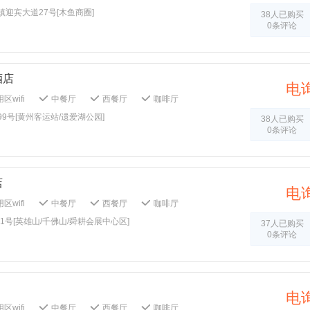
务
租车服务
电梯
吸烟区
迎宾大道27号[木鱼商圈]
38人已购买
多媒体演示系统
传真/复印
0条评论
务
打扫：1客1扫
毛巾：1客1换
单：1客1 换
棋牌室
商场
TV
酒店
电
区wifi
中餐厅
西餐厅
咖啡厅
免费停车场
租车服务
自行车租赁服务
9号[黄州客运站/遗爱湖公园]
38人已购买
公共音响系统
吸烟区
自动取款机
0条评论
报纸
公共区域禁烟
无烟楼层
童玩具
儿童拖鞋
会议室
商务中心
传真/复印
多功能厅
外送洗衣服务
店
务
熨衣服务
打扫：1客1扫
电
牙具：1客1换
被单：1客1 换
换洗衣服务
区wifi
中餐厅
西餐厅
咖啡厅
非经营休息区
室内泳池
茶室
免费停车场
送机服务
送站服务
1号[英雄山/千佛山/舜耕会展中心区]
37人已购买
电梯
公共音响系统
吸烟区
0条评论
碍客房
大堂报纸
公共区域禁烟
域监控
安全报警器
烟雾报警器
刷
儿童浴袍
儿童拖鞋
婴儿推车
会议室
商务中心
电
传真/复印
多功能厅
外送洗衣服务
区wifi
中餐厅
西餐厅
咖啡厅