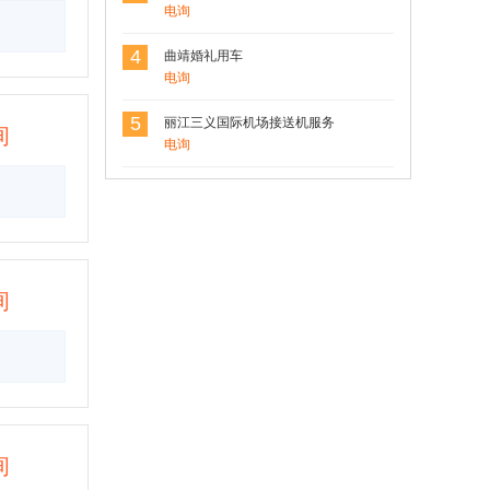
电询
4
曲靖婚礼用车
电询
5
丽江三义国际机场接送机服务
询
电询
询
询