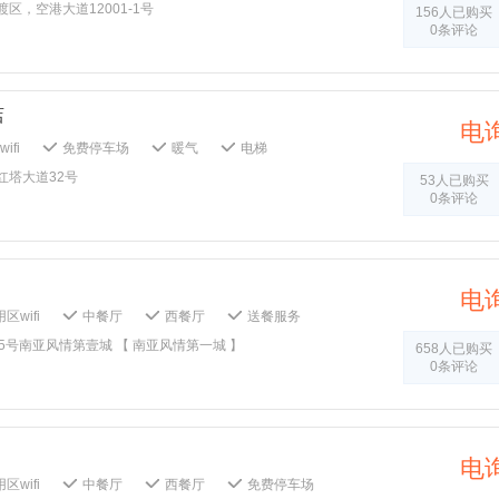
公共区域监控
会议室
商务中心
区，空港大道12001-1号
156人已购买
传真/复印
多功能厅
婚宴服务
0条评论
打扫：1客1扫
毛巾：1客1换
单：1客1 换
健身中心
熨斗/挂烫机
池
大堂吧
店
电
ifi
免费停车场
暖气
电梯
障碍客房
大堂报纸
无烟楼层
红塔大道32号
53人已购买
全报警器
儿童玩具
儿童牙刷
0条评论
鞋
会议室
商务中心
多媒体演示系统
能厅
外送洗衣服务
婚宴服务
洗衣房
1客1扫
毛巾：1客1换
牙具：1客1换
健身中心
商场
桌球室
乒乓球室
电
KTV
区wifi
中餐厅
西餐厅
送餐服务
公共音响系统
吸烟区
无障碍客房
5号南亚风情第壹城 【 南亚风情第一城 】
658人已购买
刷
儿童浴袍
儿童拖鞋
会议室
0条评论
传真/复印
多功能厅
外送洗衣服务
熨衣服务
打扫：1客1扫
牙具：1客1换
被单：1客1 换
棋牌室
电
区wifi
中餐厅
西餐厅
免费停车场