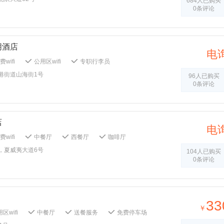
684人已购买
务
快速办理入住
快速办理退房
0条评论
文服务
24小时前台
咖啡厅
送餐服务
免费停车场
送机服务
送站服务
电梯
公共音响系统
吸烟区
朋酒店
共区域监控
安全报警器
烟雾报警器
电
袍
儿童拖鞋
商务中心
wifi
公用区wifi
专职行李员
传真/复印
多功能厅
外送洗衣服务
品保险柜
全天大堂经理
叫车服务
港街道山海街1号
熨衣服务
打扫：1客1扫
96人已购买
务
信用卡结算服务
快速办理入住
0条评论
牙具：1客1换
被单：1客1 换
健身中心
文服务
全天英文服务
24小时前台
系统
灭火器
急救包
熨斗/挂烫机
场
自行车租赁服务
暖气
电梯
户外家具
储物柜
支付宝支付
区域监控
儿童牙刷
儿童拖鞋
会议室
茶室
烧烤
店
演示系统
传真/复印
多功能厅
电
毛巾：1客1换
牙具：1客1换
被单：1客1 换
wifi
中餐厅
西餐厅
咖啡厅
营休息区
火灾报警器
门禁系统
车场
送机服务
送站服务
电梯
，夏威夷大道6号
支付宝支付
微信支付
大堂吧
104人已购买
动取款机
大堂报纸
无烟楼层
0条评论
童牙刷
儿童浴袍
儿童拖鞋
会议室
演示系统
传真/复印
多功能厅
洗涤用具
保安人员
洗衣房
1客1扫
毛巾：1客1换
牙具：1客1换
33
健身中心
灭火器
大堂吧
￥
区wifi
中餐厅
送餐服务
免费停车场
公共音响系统
公共区域监控
儿童玩具