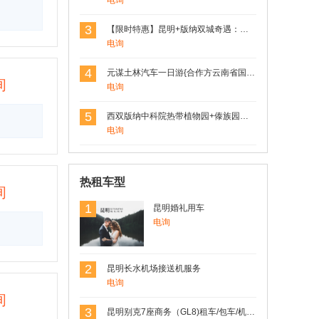
电询
姚安莲藕非常不错，值得拥有
3
【限时特惠】昆明+版纳双城奇遇：野象谷探险+原始森林徒步，4日3晚跟团游，尊享舒适住宿！
电询
4
元谋土林汽车一日游{合作方云南省国旅}
用户Rosen(罗) 发表了点评
询
电询
香格里拉松茸
品质非常不错，都是从大山里出来的没有
5
西双版纳中科院热带植物园+傣族园一日游
经过市场，直接发餐桌
电询
热租车型
询
1
昆明婚礼用车
电询
2
昆明长水机场接送机服务
电询
询
3
昆明别克7座商务（GL8)租车/包车/机场车站接送