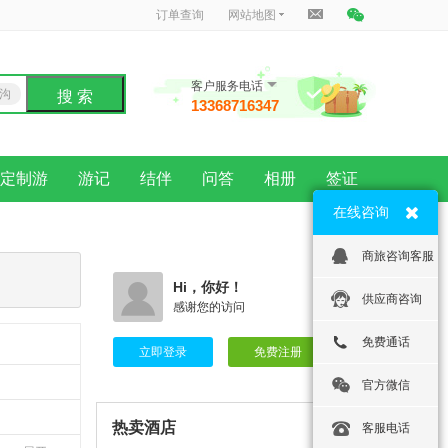
订单查询
网站地图
客户服务电话
沟
搜 索
13368716347
龙
定制游
游记
结伴
问答
相册
签证
在线咨询
商旅咨询客服
Hi，你好！
供应商咨询
感谢您的访问
免费通话
立即登录
免费注册
官方微信
热卖酒店
客服电话