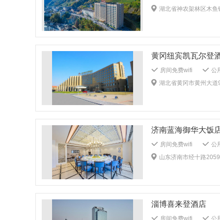
送机服务
送站服
湖北省神农架林区木鱼镇
会议室
商务中心
多功能厅
婚宴服
牙具：1客1换
被
非经营休息区
K
黄冈纽宾凯瓦尔登
房间免费wifi
公用
送餐服务
酒吧
湖北省黄冈市黄州大道9
暖气
电梯
无障碍客房
大堂
公共区域监控
儿
多媒体演示系统
济南蓝海御华大饭
管家服务
婚宴服
毛巾：1客1换
房间免费wifi
公用
健身中心
商场
送餐服务
儿童餐
山东济南市经十路2059
租车服务
暖气
自动取款机
无障
无烟楼层
公共区
儿童玩具
儿童牙
淄博喜来登酒店
儿童书籍/影音
多媒体演示系统
房间免费wifi
公用