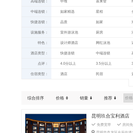
高端连锁：
中维
喜来登
温德姆至尊
怡程
中端连锁：
如家精选
星程
索菲特
洲际酒店及度假村
睿柏
久栖
快捷连锁：
品质
如家
亚朵
希尔顿
欢墅
宜尚
汉庭
派柏
威斯汀
温德姆
设施服务：
室外游泳池
厨房
白玉兰
潮漫
旅居
青皮树
世纪金源
花间堂
西餐厅
送餐服务
桔子酒店
康铂
特色：
设计师酒店
网红泳池
华驿酒店
驿家365
万达文华
豪生
停车场
代客泊车
时光漫步
途客中国
历史人文
管家服务
银座佳驿
便宜居连锁
万达文华
希尔顿逸林
酒店类型：
快捷连锁
中端连锁
室内游泳池
健身房
希岸
希岸·轻雅
中端连锁
快捷连锁
7天优品
99新标
万豪
CitiGO
酒店公寓
客栈
棋牌室
高尔夫球场
点评：
4.0分以上
3.5分以上
米其林餐厅
浪漫情侣
贝壳
城家公寓
漫心
建国饭店
别墅
度假酒店
叫醒服务
吸烟区
100条以上
200条以上
窗外好景
豪宅
莫泰
你好
住宿类型：
酒店
民宿
维也纳3好
雅悦酒店
农家乐
青年旅舍
综合排序
价格
销量
推荐
昆明玖合宝利酒店
免费宽带
房间免费
行李寄存
贵重物
昆明市盘龙区金辰街道