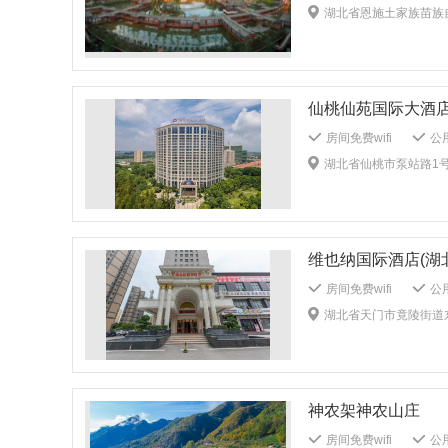
电梯
大堂报纸
湖北省恩施土家族苗族自
商务中心
传真/
保安人员
打扫：
被单：1客1 换
仙桃仙苑国际大酒
房间免费wifi
公用
送餐服务
免费停
湖北省仙桃市泵站路1
无障碍客房
无烟
多媒体演示系统
洗衣房
熨衣服务
牙具：1客1换
被
维也纳国际酒店(湖
房间免费wifi
公用
电梯
公共音响系
湖北省天门市竟陵街道
外送洗衣服务
打
被单：1客1 换
神农架神农山庄
房间免费wifi
公用